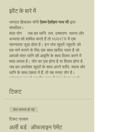
इवेंट के बारे में
जाग्रत हिमालय योगी
ऐकम ऐकोहम नाथ जी
द्वारा
संचालित।
मंत्र योग जब हम ध्वनि, लय, उच्चारण, भावना और
अभ्यास को शामिल करते हैं तो MANTR में एक
रहस्यवाद जुड़ा होता है। इन पांच सूत्रों (सूत्रों) को
एक मार्ग बनाने के लिए एक साथ खरीदा जाता है जो
आपको मंत्र ध्वनि की आवृत्ति के साथ विलय करने में
मदद करता है। योग का एक होना है या विलय होना है..
जब हम उपरोक्त सूत्रों के साथ अपने शरीर, श्वास और
ध्वनि के साथ एकता में हैं, तो यह मन्त्र योग है।
परंपरागत रूप से प्राचीन काल में मंत्र केवल सबसे
योग्य शिष्य को दिया जाता था। यह गुरु की पवित्र
ऊर्जा को बरकरार रखने के लिए किया गया था, जिन्होंने
टिकट
मंत्र को अपनी आध्यात्मिक अग्नि (शिव अग्नि) से भर
दिया है। इसलिए एक योग्य शिष्य का चयन करना
महत्वपूर्ण था जो अपने साथियों की मदद करने का शुद्ध
सेल समाप्त हो गई
इरादा रखता हो और व्यक्तिगत लाभ के लिए मंत्र का
उपयोग नहीं करता हो।
टिकट प्रकार
वर्तमान समय में (कलियुग) - शास्त्र कहते हैं कि यदि
अर्ली बर्ड : ऑफलाइन पेमेंट
हम किसी जीवित गुरु से प्राप्त करते हैं तो मंत्र औषधि