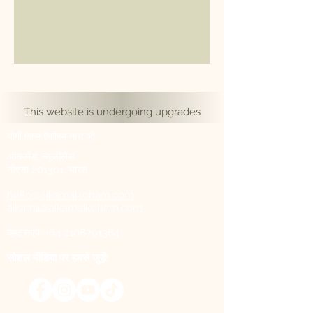
This website is undergoing upgrades
योगी ऐकम ऐकोहम नाथ जी
ऑकलैंड, न्यूजीलैंड
नोएडा 201301, भारत
hello@aikamaikoham.com
aikamji@aikamaikoham.com
व्हाट्सएप: +64 2108791364
सोशल मीडिया पर हमसे जुड़ें: