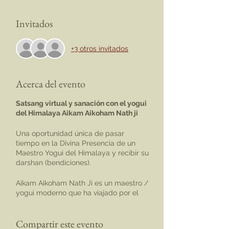
Invitados
+3 otros invitados
Acerca del evento
Satsang virtual y sanación con el yogui
del Himalaya Aikam Aikoham Nath ji
Una oportunidad única de pasar
tiempo en la Divina Presencia de un
Maestro Yogui del Himalaya y recibir su
darshan (bendiciones).
Aikam Aikoham Nath Ji es un maestro /
yogui moderno que ha viajado por el
mundo y actúa como un puente entre
culturas y sistemas de creencias.
Compartir este evento
Aikam Aikoham - 'Hay uno y el único'