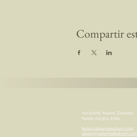
Compartir es
Auckland, Nueva Zelanda
Noida 201301, India
hello@aikamaikoham.com
aikamji@aikamaikoham.co