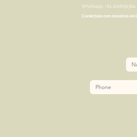
Whatsapp: +64 2108791364
Conéctate con nosotros en l
Nam
Phone
|
© 2020
Aikam Aikoham Todos los