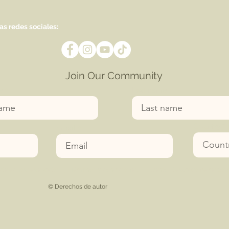
as redes sociales:
Join Our Community
e
Last name
Country
Email
 derechos reservados
|
Términos y condiciones
|
Evento
Descargo de respons
© Derechos de autor