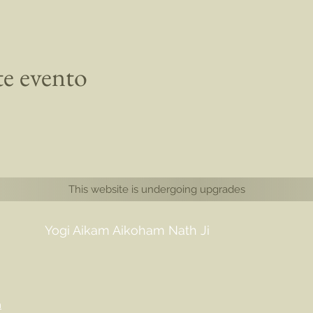
te evento
This website is undergoing upgrades
Yogi Aikam Aikoham Nath Ji
m