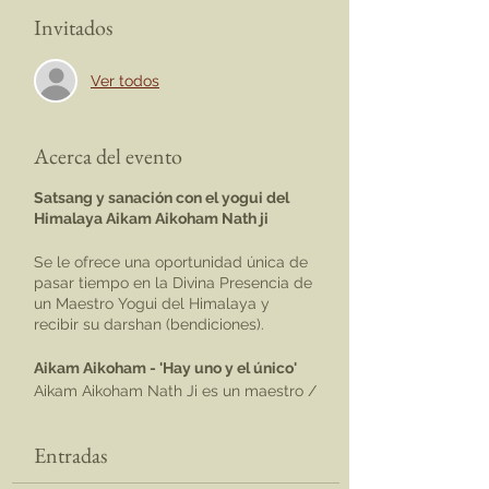
Invitados
Ver todos
Acerca del evento
Satsang y sanación con el yogui del
Himalaya Aikam Aikoham Nath ji
Se le ofrece una oportunidad única de
pasar tiempo en la Divina Presencia de
un Maestro Yogui del Himalaya y
recibir su darshan (bendiciones).
Aikam Aikoham - 'Hay uno y el único'
Aikam Aikoham Nath Ji es un maestro /
yogui moderno que ha viajado por el
mundo y actúa como un puente entre
Entradas
culturas y sistemas de creencias.
Ofrece un enfoque fresco y dinámico