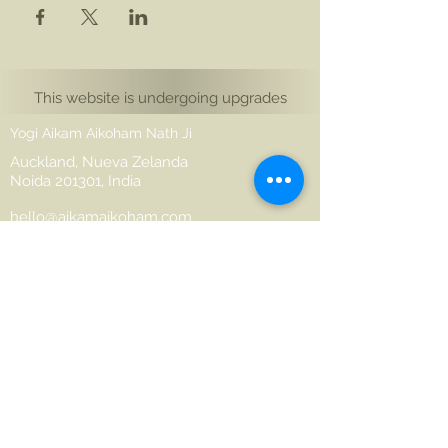
This website is undergoing upgrades
Yogi Aikam Aikoham Nath Ji
Auckland, Nueva Zelanda
Noida 201301, India
hello@aikamaikoham.com
aikamji@aikamaikoham.com
Whatsapp: +64 2108791364
Conéctate con nosotros en las redes
sociales:
Join Our Community