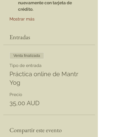
nuevamente con tarjeta de 
crédito.
Mostrar más
Entradas
Venta finalizada
Tipo de entrada
Práctica online de Mantr
Yog
Precio
35,00 AUD
Compartir este evento