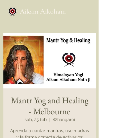
Aikam Aikoham
Mantr Yog and Healing
- Melbourne
sáb, 25 feb
  |  
Whangārei
Aprenda a cantar mantras, use mudras
y la forma correcta de activarlos: