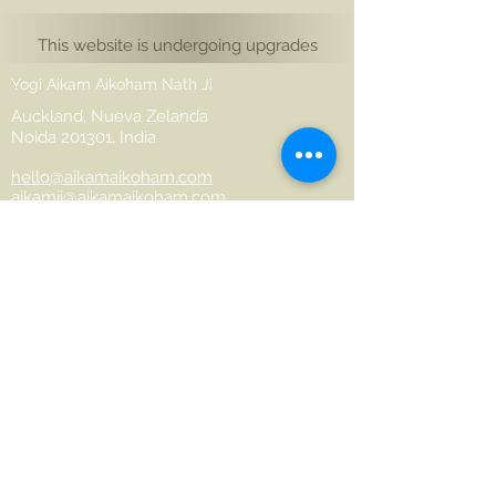
This website is undergoing upgrades
Yogi Aikam Aikoham Nath Ji
Auckland, Nueva Zelanda
Noida 201301, India
hello@aikamaikoham.com
aikamji@aikamaikoham.com
Whatsapp: +64 2108791364
Conéctate con nosotros en las redes
sociales:
Join Our Community
Name