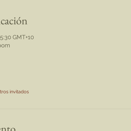
icación
 15:30 GMT+10
Zoom
tros invitados
ento