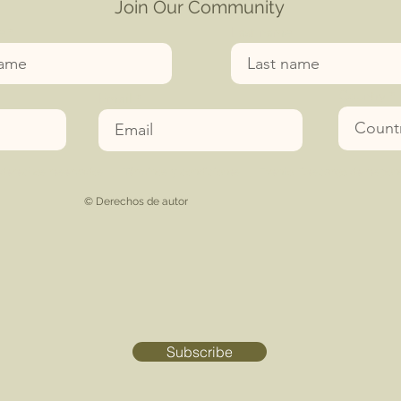
Join Our Community
e
Last name
Country
Email
 derechos reservados
|
Términos y condiciones
|
Evento
Descargo de respons
© Derechos de autor
Subscribe