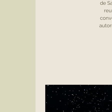
de Sa
reu
conve
autor