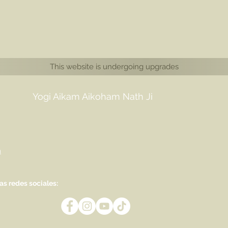
This website is undergoing upgrades
Yogi Aikam Aikoham Nath Ji
m
as redes sociales: