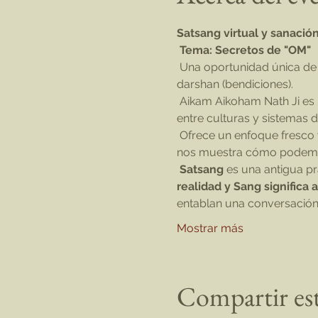
Satsang virtual y sanació
Tema: Secretos de "OM"
 Una oportunidad única de pasar tiempo en la Divina Presencia de un Maestro Yogui del Himalaya y recibir su 
darshan (bendiciones).
 Aikam Aikoham Nath Ji es un maestro / yogui moderno que ha viajado por el mundo y actúa como un puente 
entre culturas y sistemas 
 Ofrece un enfoque fresco y dinámico que comparte la sabiduría eterna de los Maestros yoguis del Himalaya y 
nos muestra cómo podemos 
Satsang
 es una antigua prá
realidad y Sang significa 
entablan una conversación 
Mostrar más
Compartir es