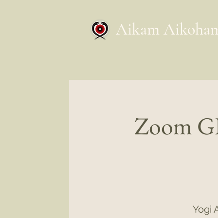
Aikam Aikoha
Zoom GR
Yogi 