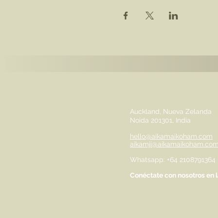
Auckland, Nueva Zelanda
Noida 201301, India
hello@aikamaikoham.com
aikamji@aikamaikoham.co
Whatsapp: +64 2108791364
Conéctate con nosotros en l