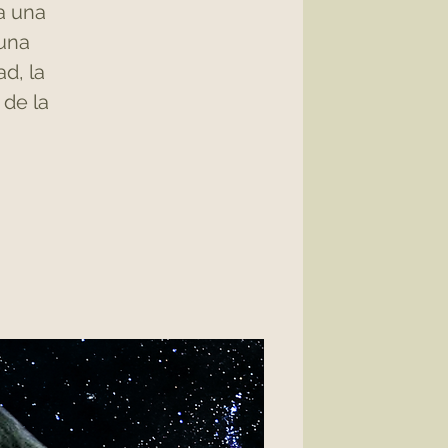
a una
 una
d, la
 de la