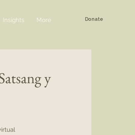
Donate
Insights
More
atsang y
irtual