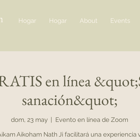
m
Hogar
Hogar
About
Events
ATIS en línea &quot;S
sanación&quot;
dom, 23 may
  |  
Evento en línea de Zoom
Aikam Aikoham Nath Ji facilitará una experiencia v