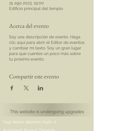
15 ago 2023, 19:00
Edificio principal del templo
Acerca del evento
Soy una descripción de evento. Haga
clic aquí para abrir el Editor de eventos
y cambiar mi texto. Soy un gran lugar
para que cuentes un poco más sobre
tu próximo evento.
Compartir este evento
This website is undergoing upgrades
Yogi Aikam Aikoham Nath Ji
Auckland, Nueva Zelanda