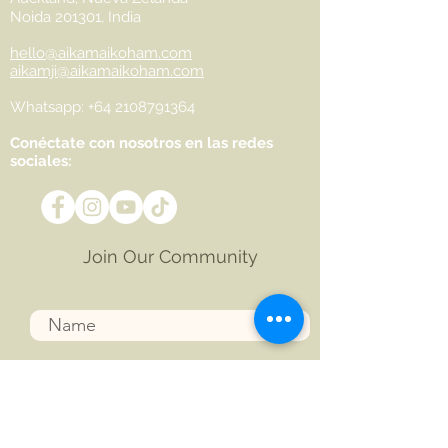
Noida 201301, India
hello@aikamaikoham.com
aikamji@aikamaikoham.com
Whatsapp: +64 2108791364
Conéctate con nosotros en las redes
sociales:
Join Our Community
Name
Last name
Phone